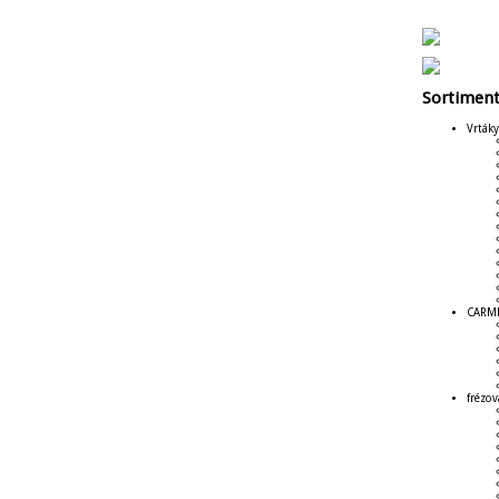
Sortimen
Vrtáky
CARMEX
frézov