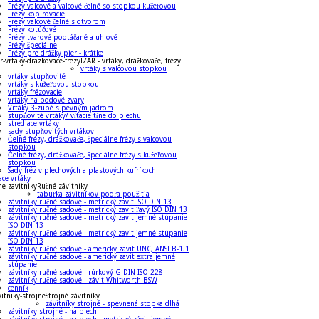
Frézy valcové a valcové čelné so stopkou kužeľovou
Frézy kopírovacie
Frézy valcové čelné s otvorom
Frézy kotúčové
Frézy tvarové podtáčané a uhlové
Frézy špeciálne
Frézy pre drážky pier - krátke
IZAR - vrtáky, drážkovače, frézy
vrtáky s valcovou stopkou
vrtáky stupňovité
vrtáky s kužeľovou stopkou
vrtáky frézovacie
vrtáky na bodové zvary
Vrtáky 3-zubé s pevným jadrom
stupňovité vrtáky/ vŕtacie tŕne do plechu
strediace vrtáky
sady stupňovitých vrtákov
Čelné frézy, drážkovače, špeciálne frézy s valcovou
stopkou
Čelné frézy, drážkovače, špeciálne frézy s kužeľovou
stopkou
Sady fréz v plechových a plastových kufríkoch
ace vrtáky
Ručné závitníky
tabuľka závitníkov podľa použitia
závitníky ručné sadové - metrický zavit ISO DIN 13
závitníky ručné sadové - metrický zavit ľavý ISO DIN 13
závitníky ručné sadové - metrický zavit jemné stúpanie
ISO DIN 13
závitníky ručné sadové - metrický zavit jemné stúpanie
ISO DIN 13
závitníky ručné sadové - americký zavit UNC, ANSI B-1.1
závitníky ručné sadové - americký zavit extra jemné
stúpanie
závitníky ručné sadové - rúrkový G DIN ISO 228
závitníky ručné sadové - závit Whitworth BSW
cenník
Strojné závitníky
závitníky strojné - spevnená stopka dlhá
závitníky strojné - na plech