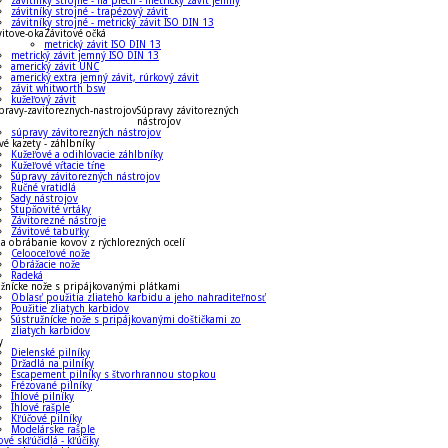
závitníky strojné - na plech - metrický závit jemný
závitníky strojné - trapézový závit
závitníky strojné - metrický závit ISO DIN 13
Závitové očká
metrický závit ISO DIN 13
metrický závit jemný ISO DIN 13
americký závit UNC
americký extra jemný závit, rúrkový závit
závit whitworth bsw
kužeľový závit
Súpravy závitorezných
nástrojov
súpravy závitorezných nástrojov
vé kazety - záhlbníky
Kužeľové a odihlovacie záhlbníky
Kužeľové vŕtacie tŕne
Súpravy závitorezných nástrojov
Ručné vratidlá
Sady nástrojov
Stupňovité vrtáky
Závitorezné nástroje
Závitové tabuľky
a obrábanie kovov z rýchlorezných ocelí
Celooceľové nože
Obrážacie nože
Radeká
užnícke nože s pripájkovanými plátkami
Oblasť použitia zliateho karbidu a jeho nahraditeľnosť
Použitie zliatych karbidov
Sústružnícke nože s pripájkovanými doštičkami zo
zliatych karbidov
y
Dielenské pilníky
Držadlá na pilníky
Escapement pilníky s štvorhrannou stopkou
Frézované pilníky
Ihlové pilníky
Ihlové rašple
Kľúčové pilníky
Modelárske rašple
ové skľúčidlá - kľúčiky