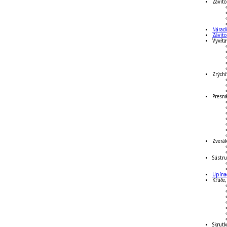
Závito
Náradi
Závit
Vyvŕta
Zrýchľ
Presná
Zverá
Sústru
Upínac
Kľúče,
Skrutk