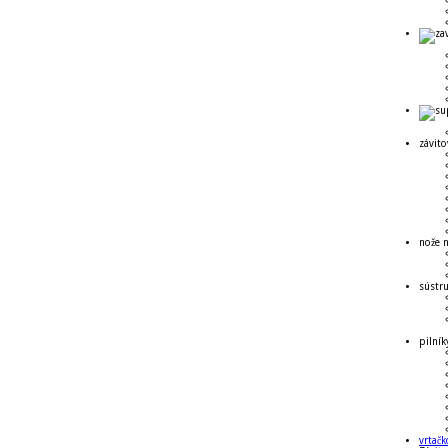
závito
nože n
sústr
pilník
vrtačk