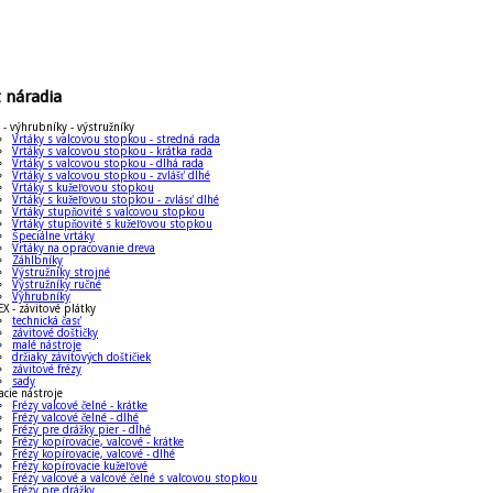
t
náradia
 - výhrubníky - výstružníky
Vrtáky s valcovou stopkou - stredná rada
Vrtáky s valcovou stopkou - krátka rada
Vrtáky s valcovou stopkou - dlhá rada
Vrtáky s valcovou stopkou - zvlášť dlhé
Vrtáky s kužeľovou stopkou
Vrtáky s kužeľovou stopkou - zvlásť dlhé
Vrtáky stupňovité s valcovou stopkou
Vrtáky stupňovité s kužeľovou stopkou
Špeciálne vrtáky
Vrtáky na opracovanie dreva
Záhlbníky
Výstružníky strojné
Výstružníky ručné
Výhrubníky
 - závitové plátky
technická časť
závitové doštičky
malé nástroje
držiaky závitových doštičiek
závitové frézy
sady
acie nástroje
Frézy valcové čelné - krátke
Frézy valcové čelné - dlhé
Frézy pre drážky pier - dlhé
Frézy kopírovacie, valcové - krátke
Frézy kopírovacie, valcové - dlhé
Frézy kopírovacie kužeľové
Frézy valcové a valcové čelné s valcovou stopkou
Frézy pre drážky