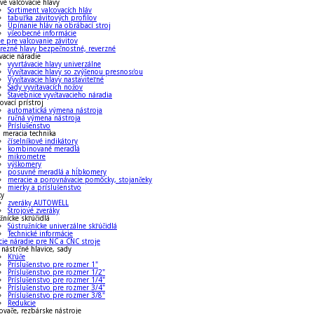
vé valcovacie hlavy
Sortiment valcovacích hláv
tabuľka závitových profilov
Upínanie hláv na obrábací stroj
všeobecné informácie
e pre valcovanie závitov
orezné hlavy bezpečnostné, reverzné
vacie náradie
vyvrtávacie hlavy univerzálne
Vyvŕtavacie hlavy so zvýšenou presnosťou
Vyvŕtavacie hlavy nastaviteľné
Sady vyvŕtavacích nožov
Stavebnice vyvŕtavacieho náradia
ovací prístroj
automatická výmena nástroja
ručná výmena nástroja
Príslušenstvo
 meracia technika
číselníkové indikátory
kombinované meradlá
mikrometre
výškomery
posuvné meradlá a hĺbkomery
meracie a porovnávacie pomôcky, stojančeky
mierky a príslušenstvo
ky
zveráky AUTOWELL
Strojové zveráky
žnícke skľúčidlá
Sústružnícke univerzálne skľúčidlá
Technické informácie
ie náradie pre NC a CNC stroje
 nástrčné hlavice, sady
Kľúče
Príslušenstvo pre rozmer 1"
Príslušenstvo pre rozmer 1/2"
Príslušenstvo pre rozmer 1/4"
Príslušenstvo pre rozmer 3/4"
Príslušenstvo pre rozmer 3/8"
Redukcie
ovače, rezbárske nástroje