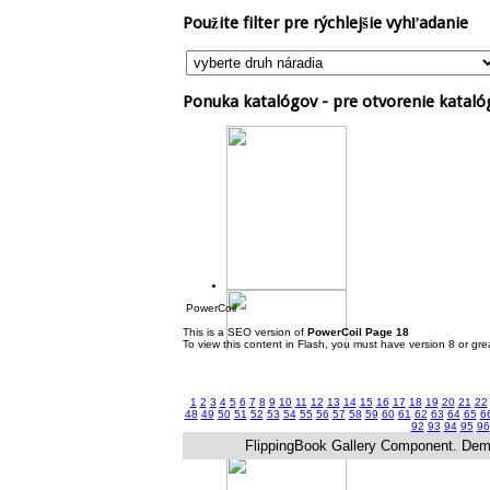
Použite
filter pre rýchlejšie vyhľadanie
Ponuka
katalógov - pre otvorenie kataló
PowerCoil
This is a SEO version of
PowerCoil Page 18
To view this content in Flash, you must have version 8 or gr
1
2
3
4
5
6
7
8
9
10
11
12
13
14
15
16
17
18
19
20
21
22
48
49
50
51
52
53
54
55
56
57
58
59
60
61
62
63
64
65
6
92
93
94
95
96
FlippingBook Gallery Component. Demo