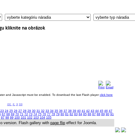
gu kliknite na obrázok
eater and Javascript must be enabled. To download the last Flash player
click here
<<
<
>
>>
23
24
25
26
27
28
29
30
31
32
33
34
35
36
37
38
39
40
41
42
43
44
45
46
47
6
67
68
69
70
71
72
73
74
75
76
77
78
79
80
81
82
83
84
85
86
87
88
89
90
91
97
98
99
100
101
102
103
104
105
 version. Flash gallery with
page flip
effect for Joomla.