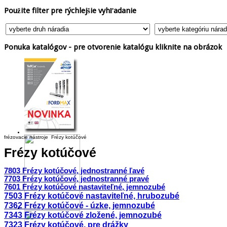
Použite
filter pre rýchlejšie vyhľadanie
Ponuka
katalógov - pre otvorenie katalógu kliknite na obrázok
frézovacie nástroje
Frézy kotúčové
Frézy
kotúčové
7803 Frézy kotúčové, jednostranné ľavé
7703 Frézy kotúčové, jednostranné pravé
7601 Frézy kotúčové nastaviteľné, jemnozubé
7503 Frézy kotúčové nastaviteľné, hrubozubé
7362 Frézy kotúčové - úzke, jemnozubé
7343 Frézy kotúčové zložené, jemnozubé
7323 Frézy kotúčové, pre drážky