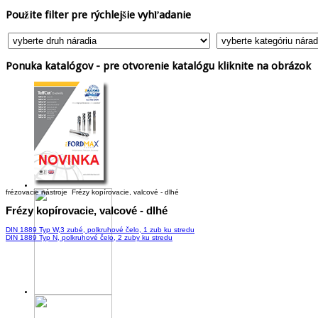
Použite
filter pre rýchlejšie vyhľadanie
Ponuka
katalógov - pre otvorenie katalógu kliknite na obrázok
frézovacie nástroje
Frézy kopírovacie, valcové - dlhé
Frézy
kopírovacie, valcové - dlhé
DIN 1889 Typ W,3 zubé, polkruhové čelo, 1 zub ku stredu
DIN 1889 Typ N, polkruhové čelo, 2 zuby ku stredu