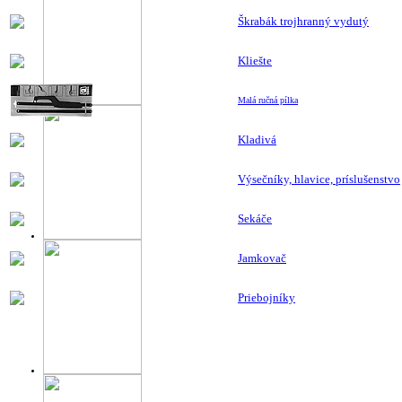
Škrabák trojhranný vydutý
Kliešte
Malá ručná pílka
Kladivá
Výsečníky, hlavice, príslušenstvo
Sekáče
Jamkovač
Priebojníky