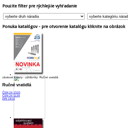
Použite
filter pre rýchlejšie vyhľadanie
Ponuka
katalógov - pre otvorenie katalógu kliknite na obrázok
závitové kazety - záhlbníky
Ručné vratidlá
Ručné
vratidlá
ČSN 24 1520
ČSN 24 1126
DIN 1814